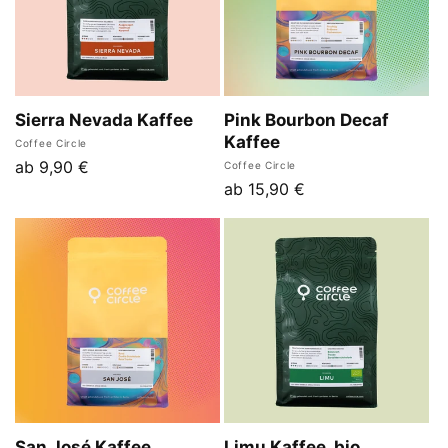
Sierra Nevada Kaffee
Pink Bourbon Decaf
Kaffee
Anbieter:
Coffee Circle
Normaler
ab 9,90 €
Anbieter:
Coffee Circle
Normaler
ab 15,90 €
Preis
Preis
San José Kaffee
Limu Kaffee, bio