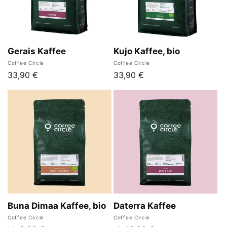
:
Gerais Kaffee
Kujo Kaffee, bio
Anbieter:
Anbieter:
Coffee Circle
Coffee Circle
Normaler
33,90 €
Normaler
33,90 €
Preis
Preis
Buna Dimaa Kaffee, bio
Daterra Kaffee
Anbieter:
Anbieter:
Coffee Circle
Coffee Circle