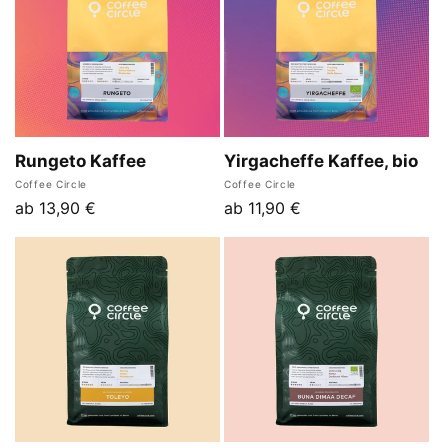
Rungeto Kaffee
Yirgacheffe Kaffee, bio
Anbieter:
Anbieter:
Coffee Circle
Coffee Circle
Normaler
ab 13,90 €
Normaler
ab 11,90 €
Preis
Preis