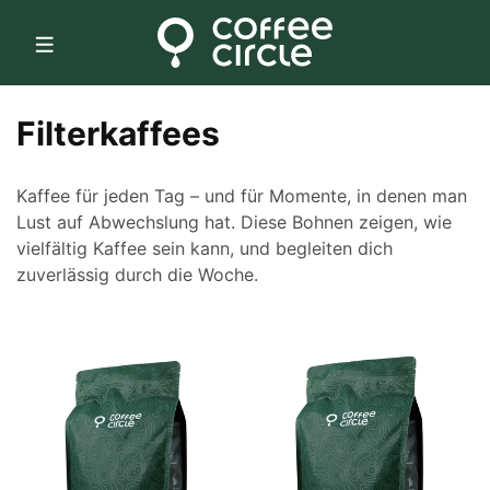
Direkt
zum
Inhalt
K
Filterkaffees
a
Kaffee für jeden Tag – und für Momente, in denen man
t
Lust auf Abwechslung hat. Diese Bohnen zeigen, wie
vielfältig Kaffee sein kann, und begleiten dich
e
zuverlässig durch die Woche.
g
o
r
i
e