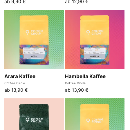
Normaler
ab 9,90 €
Normaler
ab 12,90 €
Preis
Preis
Arara Kaffee
Hambella Kaffee
Anbieter:
Anbieter:
Coffee Circle
Coffee Circle
Normaler
ab 13,90 €
Normaler
ab 13,90 €
Preis
Preis