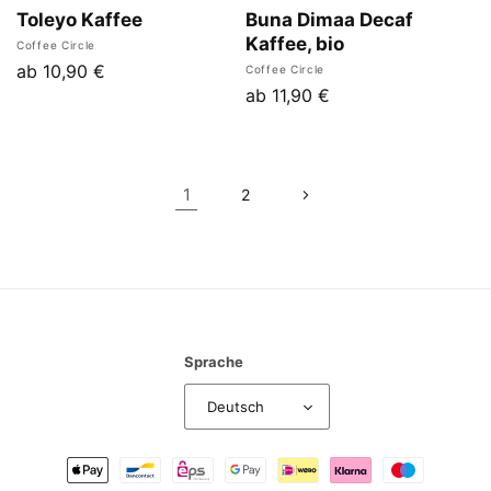
Toleyo Kaffee
Buna Dimaa Decaf
Kaffee, bio
Anbieter:
Coffee Circle
Normaler
ab 10,90 €
Anbieter:
Coffee Circle
Normaler
ab 11,90 €
Preis
Preis
1
2
Sprache
Deutsch
Zahlungsmethoden