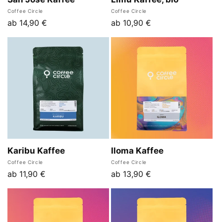
Anbieter:
Anbieter:
Coffee Circle
Coffee Circle
Normaler
ab 14,90 €
Normaler
ab 10,90 €
Preis
Preis
Karibu Kaffee
Iloma Kaffee
Anbieter:
Anbieter:
Coffee Circle
Coffee Circle
Normaler
ab 11,90 €
Normaler
ab 13,90 €
Preis
Preis