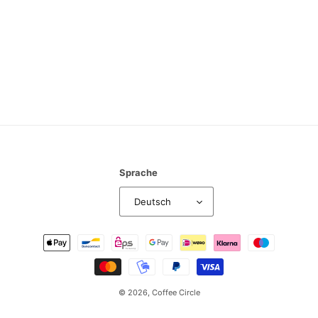
:
Sprache
Deutsch
Zahlungsmethoden
© 2026,
Coffee Circle