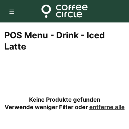
Direkt
zum
Inhalt
K
POS Menu - Drink - Iced
a
Latte
t
e
g
o
Keine Produkte gefunden
r
Verwende weniger Filter oder
entferne alle
i
e