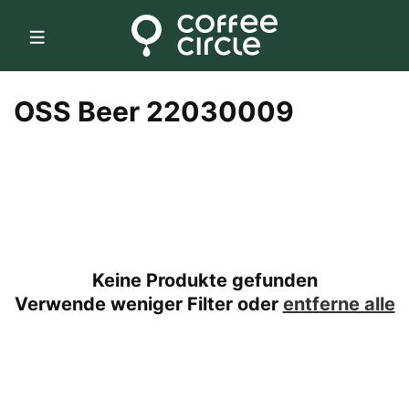
Direkt
zum
Inhalt
K
OSS Beer 22030009
a
t
e
g
Keine Produkte gefunden
o
Verwende weniger Filter oder
entferne alle
r
i
e