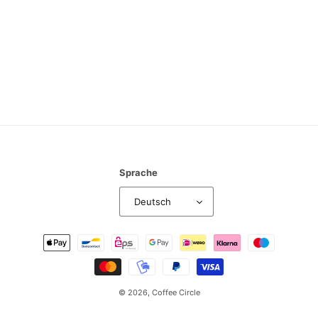
:
Sprache
Deutsch
Zahlungsmethoden
© 2026,
Coffee Circle