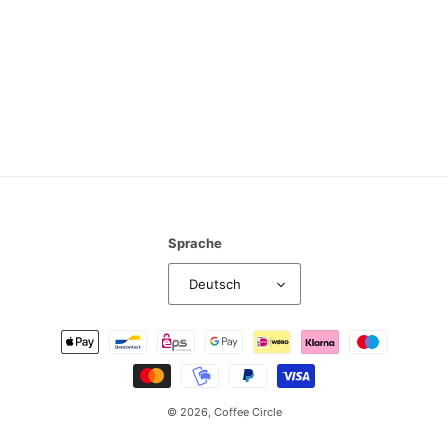
:
Sprache
Deutsch
Zahlungsmethoden
© 2026,
Coffee Circle