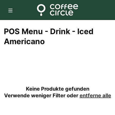
Direkt
zum
Inhalt
K
POS Menu - Drink - Iced
a
Americano
t
e
g
o
Keine Produkte gefunden
r
Verwende weniger Filter oder
entferne alle
i
e