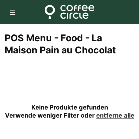
Direkt
zum
Inhalt
K
POS Menu - Food - La
a
Maison Pain au Chocolat
t
e
g
o
Keine Produkte gefunden
r
Verwende weniger Filter oder
entferne alle
i
e