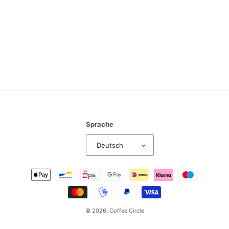
:
Sprache
Deutsch
Zahlungsmethoden
© 2026,
Coffee Circle