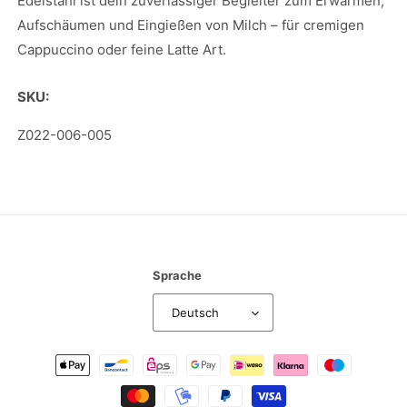
Edelstahl ist dein zuverlässiger Begleiter zum Erwärmen,
Aufschäumen und Eingießen von Milch – für cremigen
Cappuccino oder feine Latte Art.
SKU:
SKU:
Z022-006-005
Sprache
Deutsch
Zahlungsmethoden