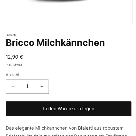
Bialetti
Bricco Milchkännchen
Normaler
12,90 €
Preis
inkl. MwSt.
Anzahl
Verringere
Erhöhe
die
die
Menge
Menge
für
für
In den Warenkorb legen
Bricco
Bricco
Milchkännchen
Milchkännchen
Das elegante Milchkännchen von
Bialetti
aus robustem