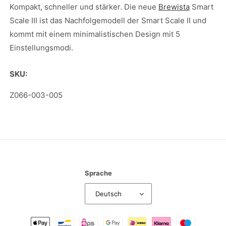
Scale
Scale
Kompakt, schneller und stärker. Die neue
Brewista
Smart
III
III
Scale III ist das Nachfolgemodell der Smart Scale II und
kommt mit einem minimalistischen Design mit 5
Einstellungsmodi.
SKU:
SKU:
Z066-003-005
Sprache
Deutsch
Zahlungsmethoden