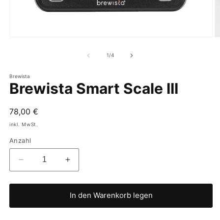
von
1
/
4
Brewista
Brewista Smart Scale III
Normaler
78,00 €
Preis
inkl. MwSt.
Anzahl
Verringere
Erhöhe
die
die
Menge
Menge
für
für
In den Warenkorb legen
Brewista
Brewista
Smart
Smart