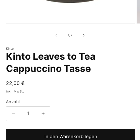
von
1
/
7
Kinto
Kinto Leaves to Tea
Cappuccino Tasse
Normaler
22,00 €
Preis
inkl. MwSt.
Anzahl
Verringere
Erhöhe
die
die
Menge
Menge
für
für
In den Warenkorb legen