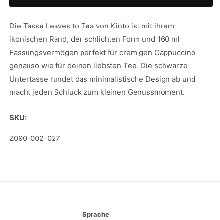
Kinto
Kinto
Leaves
Leaves
to
to
Die Tasse Leaves to Tea von Kinto ist mit ihrem
Tea
Tea
ikonischen Rand, der schlichten Form und 160 ml
Cappuccino
Cappuccino
Fassungsvermögen perfekt für cremigen Cappuccino
Tasse
Tasse
genauso wie für deinen liebsten Tee. Die schwarze
Untertasse rundet das minimalistische Design ab und
macht jeden Schluck zum kleinen Genussmoment.
SKU:
SKU:
Z090-002-027
Sprache