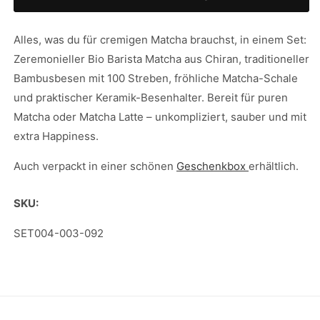
Matcha
Matcha
Essential
Essential
Set
Set
Alles, was du für cremigen Matcha brauchst, in einem Set:
Zeremonieller Bio Barista Matcha aus Chiran, traditioneller
Bambusbesen mit 100 Streben, fröhliche Matcha-Schale
und praktischer Keramik-Besenhalter. Bereit für puren
Matcha oder Matcha Latte – unkompliziert, sauber und mit
extra Happiness.
Auch verpackt in einer schönen
Geschenkbox
erhältlich.
SKU:
SKU:
SET004-003-092