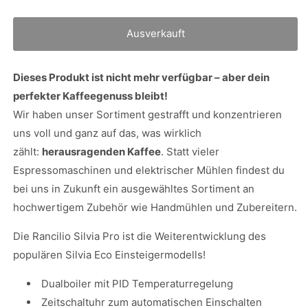
die
die
Menge
Menge
für
für
Ausverkauft
Rancilio
Rancilio
Silvia
Silvia
Pro
Pro
Dieses Produkt ist nicht mehr verfügbar – aber dein
Dualboiler
Dualboiler
perfekter Kaffeegenuss bleibt!
Espressomaschine
Espressomaschine
Wir haben unser Sortiment gestrafft und konzentrieren
uns voll und ganz auf das, was wirklich
zählt:
herausragenden Kaffee
. Statt vieler
Espressomaschinen und elektrischer Mühlen findest du
bei uns in Zukunft ein ausgewähltes Sortiment an
hochwertigem Zubehör wie Handmühlen und Zubereitern.
Die Rancilio Silvia Pro ist die Weiterentwicklung des
populären Silvia Eco Einsteigermodells!
Dualboiler mit PID Temperaturregelung
Zeitschaltuhr zum automatischen Einschalten