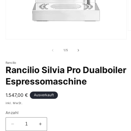
von
1
/
5
Rancilio
Rancilio Silvia Pro Dualboiler
Espressomaschine
Normaler
1.547,00 €
Ausverkauft
Preis
inkl. MwSt.
Anzahl
Verringere
Erhöhe